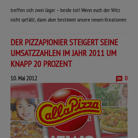
Gefüllte Pizza mit sahniger
treffen sich zwei Jäger – beide tot! Wenn euch der Witz
Bärlauchsoße, Edamer, zarten
nicht gefällt, dann aber bestimmt unsere neuen Kreationen
Pfifferlingen, Zwiebeln und frischem
bei den Wald Wochen bei Call a Pizza.
Broccoli sowie sahniger Bärlauchsoße
und Käse on top.
DER PIZZAPIONIER STEIGERT SEINE
Auf
www.call-a-pizza.de
bestellen!
UMSATZZAHLEN IM JAHR 2011 UM
KNAPP 20 PROZENT
AKTIONSARTIKEL
ONLINE BESTELLEN
10. Mai 2012
0
PIZZA JAGDHÜTTE
Pizza mit einer cremigen Hollandaise,
Edamer, zarten Pfifferlingen, frischem
Porree und knusprigem Bacon.