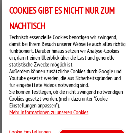
Soße, Edamer, gebratener
COOKIES GIBT ES NICHT NUR ZUM
PIZZA FRÜHLINGSDUFT
Hähnchenbrust, roten Zwiebeln und
frischen Tomatenwürfeln,
Hallo liebe Call a Pizza Fans,
PIZZA DAUERBRENNER
NACHTISCH
anschließend verfeinert mit sahniger
Crème Fraîche.
es geht wieder rauf in die Berge zu den Hütten Wochen bei
Pizza mit feuriger Chipotle Soße,
Technisch essenzielle Cookies benötigen wir zwingend,
WÄHLT EUREN LIEBLING!
Edamer, würziger Sucuk, frischen
damit bei Ihrem Besuch unserer Webseite auch alles richtig
Call a Pizza!
Frühlingszwiebeln, Mais, roten
funktioniert. Darüber hinaus setzen wir Analyse-Cookies
PIZZA KARMINROT
Chilischoten und herzhaftem Cheddar.
ONLINE BESTELLEN
ein, damit einen Überblick über die Last und generelle
Wir hätten da für euch zum Beispiel die Pizza Gaumenhügel
Stimmt jetzt ab um Eure liebsten Call a Pizza-Kreationen
PIZZA DELIKATESSALM
PIZZA NACH MEINEM GESCHMACK!
statistische Zwecke möglich ist.
mit einer cremigen Hollandaise, Edamer, frischen
schon bald noch einmal bei Call a Pizza bestellen zu
Außerdem können zusätzliche Cookies durch Google und
Pizza mit pikanter Barbecue-Soße,
Tomatenwürfeln, roten Zwiebeln, leckerem Ei, knusprigem
Youtube gesetzt werden, die aus Sicherheitsgründen und
können!
1. September 2011
0
süßen Datteln, leckerem Mozzarella
für eingebettete Videos notwendig sind.
Bacon und Käse on top.
und knusprigem Bacon, anschließend
Sie können festlegen, ob die nicht zwingend notwendigen
PIZZA BRANDSCHEIBE
verfeinert mit gehackten Mandeln.
ONLINE BESTELLEN
75
Pizza Morgentau
Runter von der Piste, ab in die Hütte und
www.call-a-
Cookies gesetzt werden. (mehr dazu unter "Cookie
Einstellungen anpassen").
pizza.de
probieren!
64
Pizza Glücksklee
Mehr Informationen zu unseren Cookies
114
Pizza Frühlingsduft
PIZZA FLAMMENSCHLACHT
Cookie Einstellungen
AKTIONSARTIKEL
ONLINE BESTELLEN