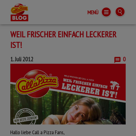
MENÜ
Call a Pizza BLOG
WEIL FRISCHER EINFACH LECKERER
IST!
1. Juli 2012
0
PIZZA HOCHSITZ
Hallo liebe Call a Pizza Fans,