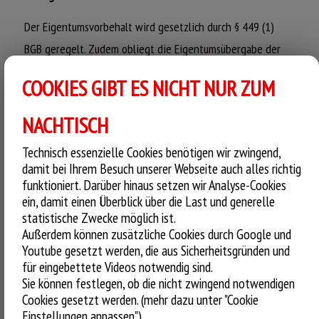
Der Eigentumsvorbehalt wird gesetzlich durch § 449 (1)
BGB geregelt. Zudem obliegt die Eigentumsübergabe der
aufschiebenden Bedingung gemäß § 158 (1) BGB, wonach
COOKIES GIBT ES NICHT NUR ZUM
die gelieferte Ware bis zur vollständigen Zahlung des
Kaufpreises im Eigentum der Call a Pizza Marketing GmbH
NACHTISCH
bleibt.
Technisch essenzielle Cookies benötigen wir zwingend,
damit bei Ihrem Besuch unserer Webseite auch alles richtig
§ 5 Gewährleistung & Mängelhaftung
funktioniert. Darüber hinaus setzen wir Analyse-Cookies
(1)
Die Gewährleistungsrechte des Kunden richten sich nach
ein, damit einen Überblick über die Last und generelle
statistische Zwecke möglich ist.
den allgemeinen gesetzlichen Vorschriften, soweit
Außerdem können zusätzliche Cookies durch Google und
nachfolgend nichts anderes bestimmt ist. Für
Youtube gesetzt werden, die aus Sicherheitsgründen und
für eingebettete Videos notwendig sind.
Schadensersatzansprüche des Kunden gegenüber dem
Sie können festlegen, ob die nicht zwingend notwendigen
Anbieter gilt die Regelung in § 6 dieser AGB.
Cookies gesetzt werden. (mehr dazu unter "Cookie
(2)
Eine Garantie wird von dem Anbieter nicht erklärt.
Einstellungen anpassen").