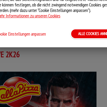
die Welt nach Hause. So schmeckt Reisen! Jetzt für kurze Zeit
e können festlegen, ob die nicht zwingend notwendigen Cookies ge
r Genussreise entdecken.
rden. (mehr dazu unter "Cookie Einstellungen anpassen").
hr Informationen zu unseren Cookies
 und schmecken lassen!
okie Einstellungen anpassen
ALLE COOKIES AN
E 2K26