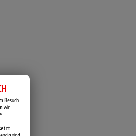
CH
em Besuch
n wir
e
setzt
endig sind.