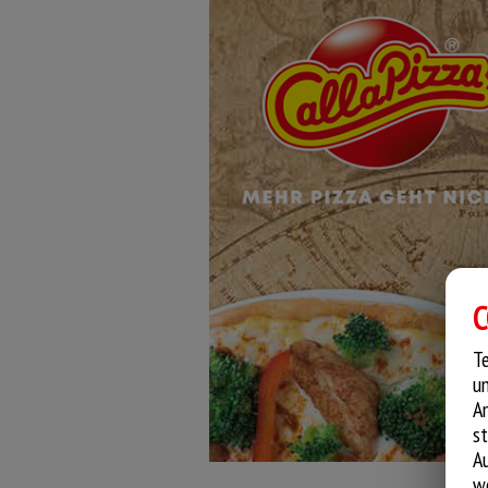
C
Te
un
An
st
A
we