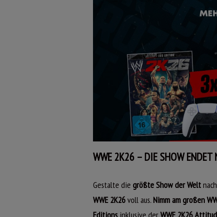
WWE 2K26 – DIE SHOW ENDET NIE
Gestalte die
größte Show der Welt
nach
WWE 2K26
voll aus.
Nimm am großen WWE
Editions
inklusive der
WWE 2K26 Attitude