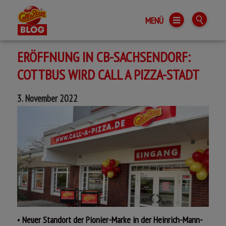
MENÜ
Call a Pizza BLOG
ERÖFFNUNG IN CB-SACHSENDORF:
COTTBUS WIRD CALL A PIZZA-STADT
3. November 2022
•
Neuer Standort der Pionier-Marke in der Heinrich-Mann-