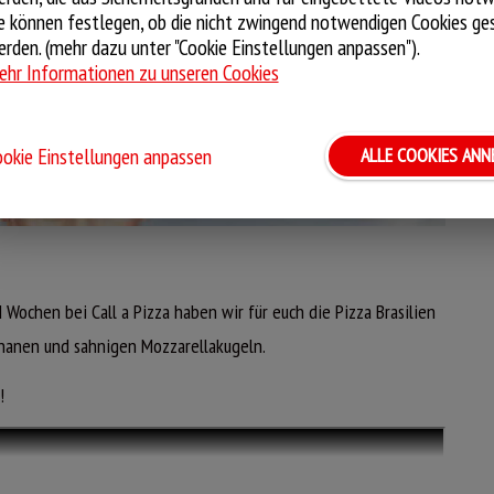
e können festlegen, ob die nicht zwingend notwendigen Cookies ge
rden. (mehr dazu unter "Cookie Einstellungen anpassen").
JETZT ONLINE BESTELLEN
hr Informationen zu unseren Cookies
a Pizza-Kreationen schon bald noch einmal bei Call a Pizza
okie Einstellungen anpassen
ALLE COOKIES AN
374
Stimmen
336
Stimmen
393
Stimmen
hem
soße
ochen bei Call a Pizza haben wir für euch die Pizza Brasilien
ananen und sahnigen Mozzarellakugeln.
!
PIZZA JAGDHÜTTE