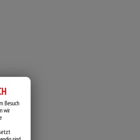
CH
em Besuch
n wir
e
setzt
endig sind.