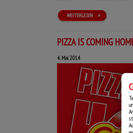
WEITERLESEN
PIZZA IS COMING HOM
4. Mai 2014
PIZZA HOCHSITZ
C
Pizza mit einer cremigen Hollanda
Te
PIZZA BAUERNKÜCHE
Edamer, herzhaftem Hinterschink
un
Zwiebeln, zarten Pfifferlingen
An
frischem Broccoli und Käse on to
st
A
we