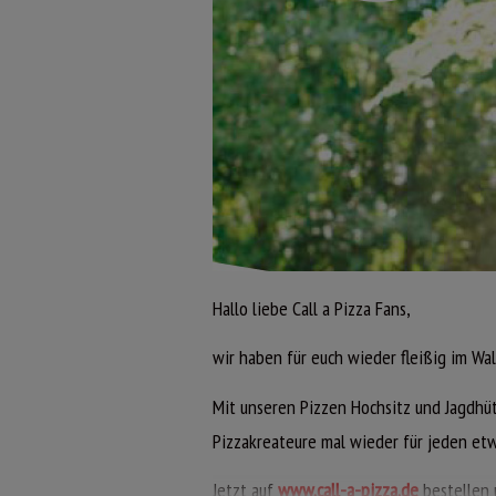
AKTIONSARTIKEL
JETZT ONLINE BESTELLEN
PIZZA BAUERNKÜCHE
Pizza mit einer cremigen Hollanda
Edamer, leckeren Kartoffelscheib
Hallo liebe Call a Pizza Fans,
roten Zwiebeln, Eiern, Edamer u
knusprigem Bacon.
wir haben für euch wieder fleißig im Wal
Mit unseren Pizzen Hochsitz und Jagdhü
Pizzakreateure mal wieder für jeden et
PIZZA HEUBODEN
JETZT ONLINE BESTELLEN
Jetzt auf
www.call-a-pizza.de
bestellen 