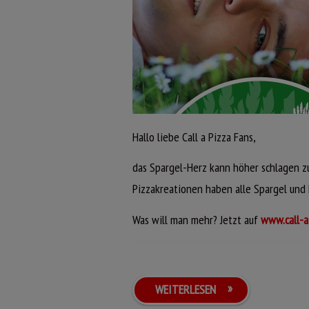
Stimme jetzt ab um deine liebsten Call 
bestellen zu können!
Pizza Jagdhütte
Pizza Hochsitz
PIZZA GLÜCKSKLEE
Hallo liebe Call a Pizza Fans,
Calzone Baumhaus
Pizza mit einer zarten Hollandai
Edamer, frischen Champignons,
das Spargel-Herz kann höher schlagen z
saftiger Hähnchenbrust, Spinat 
Pizzakreationen haben alle Spargel und 
leckerem weißen Spargel.
PIZZA BRASILIEN
Was will man mehr? Jetzt auf
www.call-a
AKTIONSARTIKEL
JETZT ONLINE BESTELLEN
WEITERLESEN
WÄHLE DEINEN LIEBLING!