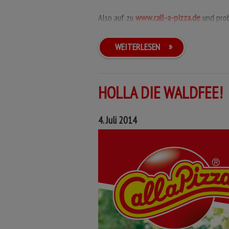
Also auf zu
www.call-a-pizza.de
und prob
WEITERLESEN
HOLLA DIE WALDFEE!
4. Juli 2014
PIZZA HEUBODEN
Margherita mit leckeren
Kartoffelscheiben, panierten
Schnitzelstreifen, feinem Blattspi
knusprigem Bacon und einer zar
Hollandaise.