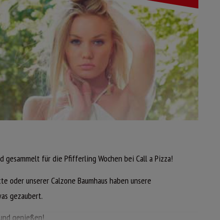
JETZT ONLINE BESTELLEN
ise,
en,
nd
d gesammelt für die Pfifferling Wochen bei Call a Pizza!
tte oder unserer Calzone Baumhaus haben unsere
was gezaubert.
PIZZA STROHBALLEN
und genießen!