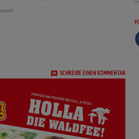
ne
ieren!
F
SCHREIBE EINEN KOMMENTAR
PIZZA STROHBALLEN
Pizza mit einer cremigen Hollandaise,
Edamer, frischen Champignons,
nat,
Broccoli und panierten
ten
Schnitzelstreifen.