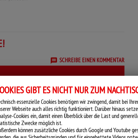
E!
SCHREIBE EINEN KOMMENTAR
PIZZA JAGDHÜTTE
OOKIES GIBT ES NICHT NUR ZUM NACHTIS
ise,
Pizza mit einer cremigen Hollandaise,
chnisch essenzielle Cookies benötigen wir zwingend, damit bei Ihr
en,
Edamer, zarten Pfifferlingen, frischem
serer Webseite auch alles richtig funktioniert. Darüber hinaus setze
,
Porree und knusprigem Bacon.
alyse-Cookies ein, damit einen Überblick über die Last und generell
p.
atistische Zwecke möglich ist.
ußerdem können zusätzliche Cookies durch Google und Youtube ge
rden, die aus Sicherheitsgründen und für eingebettete Videos notw