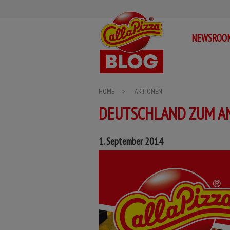
Sammelort für das Call a Pizza Franchise
Call a Pizza BLOG
NEWSROO
HOME
>
AKTIONEN
DEUTSCHLAND ZUM AN
1. September 2014