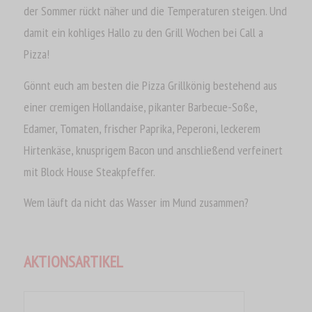
der Sommer rückt näher und die Temperaturen steigen. Und
damit ein kohliges Hallo zu den Grill Wochen bei Call a
Pizza!
Gönnt euch am besten die Pizza Grillkönig bestehend aus
PIZZA GRILLKÖNIG
einer cremigen Hollandaise, pikanter Barbecue-Soße,
Pizzateig mit einer cremigen
Edamer, Tomaten, frischer Paprika, Peperoni, leckerem
Hollandaise, pikanter Barbecue-Soße,
Hirtenkäse, knusprigem Bacon und anschließend verfeinert
Edamer, Tomaten, frischer Paprika,
mit Block House Steakpfeffer.
Peperoni, leckerem Hirtenkäse und
knusprigem Bacon anschließend
Wem läuft da nicht das Wasser im Mund zusammen?
verfeinert mit Block House
Steakpfeffer
AKTIONSARTIKEL
ONLINE BESTELLEN