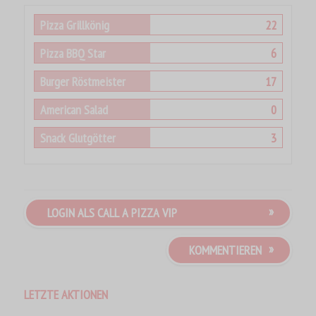
22
Pizza Grillkönig
6
Pizza BBQ Star
17
Burger Röstmeister
0
American Salad
3
Snack Glutgötter
LOGIN ALS CALL A PIZZA VIP
KOMMENTIEREN
LETZTE AKTIONEN