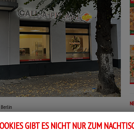
N
 Berlin
ez packen alle mit an
OOKIES GIBT ES NICHT NUR ZUM NACHTIS
zza, Pasta & Fingerfood
De