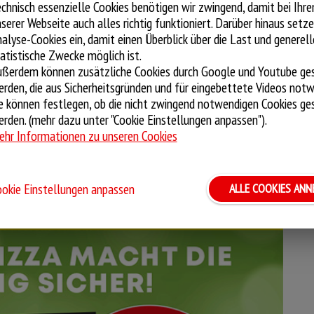
ne
chnisch essenzielle Cookies benötigen wir zwingend, damit bei Ihr
ins beliebteste Pizza-Marke auskommen, seit vor ein paar
serer Webseite auch alles richtig funktioniert. Darüber hinaus setze
schlossen hatte. Jetzt wagen Aygül Gülmez und ihr Mann Tuncay
alyse-Cookies ein, damit einen Überblick über die Last und generell
F
atistische Zwecke möglich ist.
stronomie bereits von ihrem eigenen Döner-Laden und auch die
ußerdem können zusätzliche Cookies durch Google und Youtube ge
etreiben insgesamt vier Standorte in Berlin”, erzählt Tuncay
rden, die aus Sicherheitsgründen und für eingebettete Videos notw
 in der Gastronomie auch als Vertriebsmanager bei der
e können festlegen, ob die nicht zwingend notwendigen Cookies ge
rden. (mehr dazu unter "Cookie Einstellungen anpassen").
aben wir beschlossen: Das wollen wir auch!” Seit dem 5. Oktober
hr Informationen zu unseren Cookies
rstützt von seinem ältesten Sohn garantiert heiße Pizza an die
IE LIEFERUNG SICHER!
okie Einstellungen anpassen
ALLE COOKIES AN
SCHREIBE EINEN KOMMENTAR
m Call a Pizza geht, ist Berlin zumindest teilweise schon fest
der Günter, Bülent und Sahin Gülmez betreiben Filialen des
t-gelben Logo in Hohenschönhausen, Köpenick und
adtgrenze
 seiner Cousins bewarb sich auch Tuncay Gülmez zusammen mit
ebietsleiter Maximilian Kahraman und Geschäftsführer Thomas