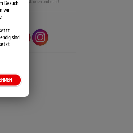
uesten Infos über Aktionen und mehr!
em Besuch
n wir
e
OLGE UNS!
setzt
endig sind.
setzt
NEHMEN