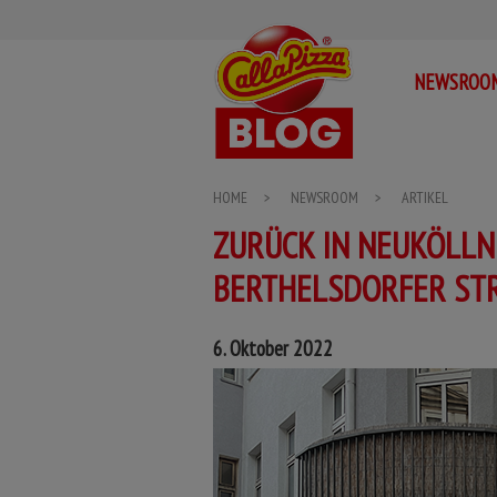
Sammelort für das Call a Pizza Franchise
Call a Pizza BLOG
NEWSROO
HOME
>
NEWSROOM
>
ARTIKEL
ZURÜCK IN NEUKÖLLN:
BERTHELSDORFER STR
6. Oktober 2022