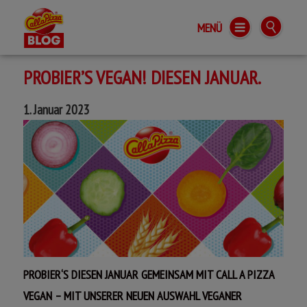
MENÜ
Call a Pizza BLOG
PROBIER’S VEGAN! DIESEN JANUAR.
1. Januar 2023
PROBIER‘S DIESEN JANUAR GEMEINSAM MIT CALL A PIZZA
VEGAN – MIT UNSERER NEUEN AUSWAHL VEGANER