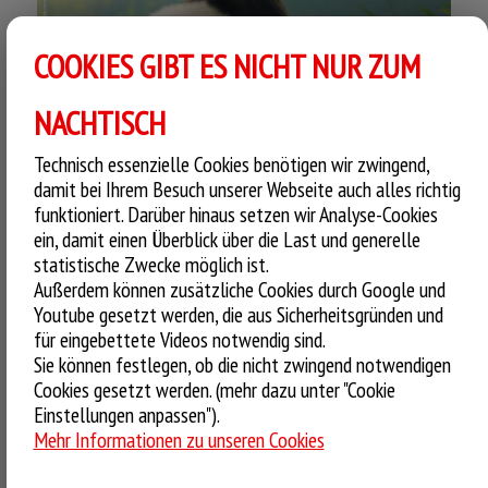
COOKIES GIBT ES NICHT NUR ZUM
Gewinne zum Kinostart von „MOON, DER PANDA“ am 10.
April 2025 eine Reise nach China & kuschelige Preise von
NACHTISCH
HEUNEC, EGGY & FRIENDS, KIKO Verlag und Spreadshirt!
Technisch essenzielle Cookies benötigen wir zwingend,
damit bei Ihrem Besuch unserer Webseite auch alles richtig
Jetzt mitmachen und gewinnen!
funktioniert. Darüber hinaus setzen wir Analyse-Cookies
MACH DEINE PIZZA MIT DEN
ein, damit einen Überblick über die Last und generelle
statistische Zwecke möglich ist.
TABASCO® SAUCEN ZUR HEISSESTEN I
Außerdem können zusätzliche Cookies durch Google und
M GANZEN LAND!
Youtube gesetzt werden, die aus Sicherheitsgründen und
für eingebettete Videos notwendig sind.
Sie können festlegen, ob die nicht zwingend notwendigen
1. März 2025
Cookies gesetzt werden. (mehr dazu unter "Cookie
Einstellungen anpassen").
Mehr Informationen zu unseren Cookies