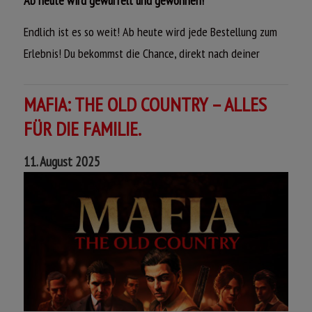
Ab heute wird gewürfelt und gewonnen!
Endlich ist es so weit! Ab heute wird jede Bestellung zum
Erlebnis! Du bekommst die Chance, direkt nach deiner
Bestellung eine Runde Mensch ärgere Dich nicht® zu
spielen – und dabei coole Überraschungen und große
MAFIA: THE OLD COUNTRY – ALLES
Preise zu gewinnen!
FÜR DIE FAMILIE.
Lass den Würfel für dich rollen, hole dir tolle Gewinne und
11. August 2025
genieße dein leckeres Essen!
Pizza + Spiel = doppelt Spaß.
Viel Spaß und guten Hunger,
dein Call a Pizza Team