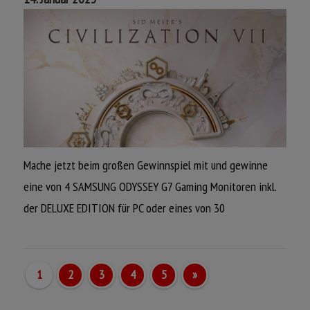
Mache jetzt beim großen Gewinnspiel mit und gewinne
eine von 4 SAMSUNG ODYSSEY G7 Gaming Monitoren inkl.
der DELUXE EDITION für PC oder eines von 30
CIVILIZATION VII Standard Games für PC.
Beantworte jetzt unsere Gewinnspielfrage und sicher dir
1
2
3
4
5
»
deine Chance auf tolle Preise!