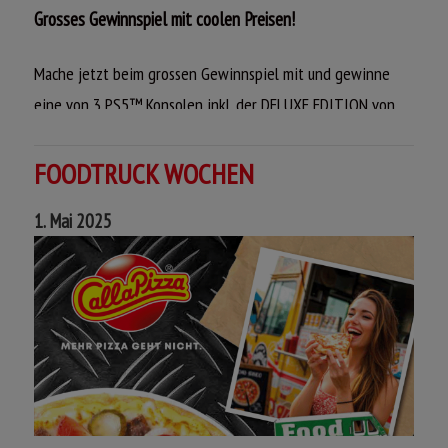
Grosses Gewinnspiel mit coolen Preisen!
Mache jetzt beim grossen Gewinnspiel mit und gewinne
eine von 3 PS5™ Konsolen inkl. der DELUXE EDITION von
MAFIA: The Old Country oder eines von 30 Standard
Edition Games. Deine Chance!
FOODTRUCK WOCHEN
Jetzt mitmachen & gewinnen!
1. Mai 2025