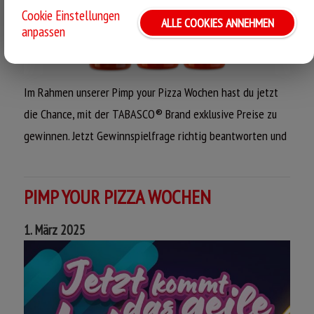
Cookie Einstellungen
ALLE COOKIES ANNEHMEN
anpassen
Im Rahmen unserer Pimp your Pizza Wochen hast du jetzt
die Chance, mit der TABASCO® Brand exklusive Preise zu
gewinnen. Jetzt Gewinnspielfrage richtig beantworten und
du nimmst an der Verlosung teil mit Chance auf viele tolle
Gewinne.
PIMP YOUR PIZZA WOCHEN
Jetzt mitmachen & gewinnen!
1. März 2025