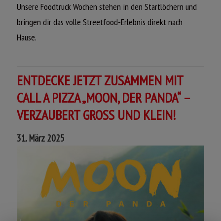
Unsere Foodtruck Wochen stehen in den Startlöchern und
bringen dir das volle Streetfood-Erlebnis direkt nach
Hause.
Heiße Pizza – aber ohne Anstehen!
Echte Handarbeit – aber direkt nach Hause geliefert!
ENTDECKE JETZT ZUSAMMEN MIT
Lass den Truck rollen – aber bleib einfach auf der Couch!
CALL A PIZZA „MOON, DER PANDA“ –
VERZAUBERT GROSS UND KLEIN!
Heiß, fresh und lecker! Probier dich durch unsere
Pizzaspecials mit Pommes und Burgerfleich.
31. März 2025
Gleich auf www.call-a-pizza.de bestellen und genießen!