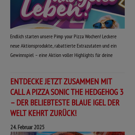
Endlich starten unsere Pimp your Pizza Wochen! Leckere
neue Aktionsprodukte, rabattierte Extrazutaten und ein
Gewinnspiel – eine Aktion voller Highlights für deine
Geschmackserlebnisse, deine Kreativität und deinen
Geldbeutel!
ENTDECKE JETZT ZUSAMMEN MIT
Jetzt kommt das geile Leben. Bestelle auf
www.call-a-
CALL A PIZZA SONIC THE HEDGEHOG 3
pizza.de
!
– DER BELIEBTESTE BLAUE IGEL DER
WELT KEHRT ZURÜCK!
24. Februar 2025