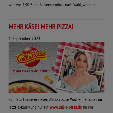
weitere 2,90 € ein Aktionsprodukt nach Wahl, wenn du
Pizzateig mit Crème Fraîche, Edamer,
den
Call a Pizza Newsletter
abonniert hast!
Hinterschinken und cremig-würzigem
Géramont Weichkäse, anschließend
Viel Spaß beim Bestellen,
verfeinert mit süßen
MEHR KÄSE! MEHR PIZZA!
Wildpreiselbeeren
dein Call a Pizza Team
1. September 2023
Hütten Wochen 2023 – Sieh dir unsere Aktionsprodukte
ONLINE BESTELLEN
an
LOCHNUMMER
CALZONE GEBORGENHEIT
Pizzateig mit Crème Fraîche, doppelt
gefüllter Pizzateig mit einer cremigen
mild-nussigem Leerdammer®, frischen
Hollandaise, Edamer, saftigem Kassler,
Zum Start unserer neuen Aktion „Käse Wochen“ erhältst du
Tomaten, roten Zwiebeln, knusprigem
leckeren Kartoffelscheiben, roten
Bacon und Frühlingszwiebeln
jetzt exklusiv und nur auf
www.call-a-pizza.de
für nur
Zwiebeln, Blattspinat und frischen