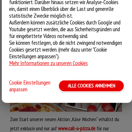
funktioniert. Darüber hinaus setzen wir Analyse-Cookies
den
Call a Pizza Newsletter
abonniert hast!
ein, damit einen Überblick über die Last und generelle
statistische Zwecke möglich ist.
Viel Spaß beim Bestellen,
Außerdem können zusätzliche Cookies durch Google und
LECKER, OHNE DIE COUCH ZU
Youtube gesetzt werden, die aus Sicherheitsgründen und
dein Call a Pizza Team
VERLASSEN!
für eingebettete Videos notwendig sind.
Sie können festlegen, ob die nicht zwingend notwendigen
1. November 2023
Cookies gesetzt werden. (mehr dazu unter "Cookie
Einstellungen anpassen").
Mehr Informationen zu unseren Cookies
Cookie Einstellungen
ALLE COOKIES ANNEHMEN
anpassen
Zum Start unserer neuen Aktion „Käse Wochen“ erhältst du
PIZZA ALPENGLÜHEN
jetzt exklusiv und nur auf
www.call-a-pizza.de
für nur