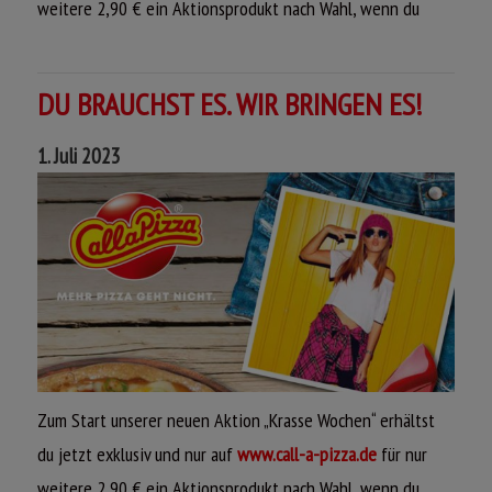
weitere 2,90 € ein Aktionsprodukt nach Wahl, wenn du
Champignons sowie cremiger
Hollandaise, Edamer und saftigem
den
Call a Pizza Newsletter
abonniert hast!
Kassler on top
Viel Spaß beim Bestellen,
DU BRAUCHST ES. WIR BRINGEN ES!
ONLINE BESTELLEN
dein Call a Pizza Team
PIZZA ALPENGLÜHEN
ONLINE BESTELLEN
1. Juli 2023
VIERKÄSEHOCH
BURGER WINTERTRAUM
Pizzateig mit feiner Tomatensoße,
Sesam-Burgerbrötchen mit Crème
Edamer, Salami, frischen Champignons,
Fraîche, Rindfleisch, knusprigem Bacon,
Peperoni, mild-nussigem
VOLLGAS
cremig-würzigem Géramont
Leerdammer®, sahnigen
Weichkäse, weißen Zwiebeln,
Mozzarellakugeln und herzhaftem
Pizzateig mit Smoked BBQ-Creme,
knackigem Lollo Bionda und süßen
Cheddar
Edamer, gebratener Hähnchenbrust,
Wildpreiselbeeren
Zum Start unserer neuen Aktion „Krasse Wochen“ erhältst
Edamer und herzhaftem Cheddar,
anschließend verfeinert mit
du jetzt exklusiv und nur auf
www.call-a-pizza.de
für nur
Frühlingszwiebeln und Block House
LOCHNUMMER
weitere 2,90 € ein Aktionsprodukt nach Wahl, wenn du
ONLINE BESTELLEN