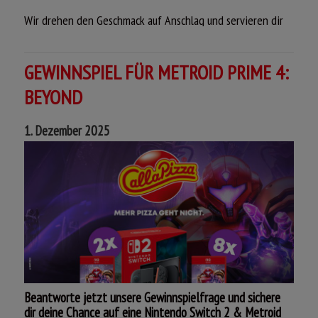
Wir drehen den Geschmack auf Anschlag und servieren dir
ein echtes GeschmacksBoom Highlight:
Zum Start unserer neuen Aktion bekommst du ein
GEWINNSPIEL FÜR METROID PRIME 4:
Aktionsprodukt nach Wahl für gerade mal 3,90 €*!
BEYOND
Klein im Preis. Riesig im Geschmack!
1. Dezember 2025
Jetzt auf www.call-a-pizza.de probieren und schmecken
lassen!
Beantworte jetzt unsere Gewinnspielfrage und sichere
dir deine Chance auf eine Nintendo Switch 2 & Metroid