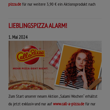
pizza.de
für nur weitere 3,90 € ein Aktionsprodukt nach
Wahl, wenn du den
Call a Pizza Newsletter
abonniert hast!
Viel Spaß beim Bestellen,
LIEBLINGSPIZZA ALARM!
dein Call a Pizza Team
1. Mai 2024
Zum Start unserer neuen Aktion „Salami Wochen“ erhältst
du jetzt exklusiv und nur auf
www.call-a-pizza.de
für nur