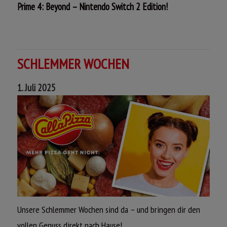
Prime 4: Beyond – Nintendo Switch 2 Edition!
Der Planet VIEWROS erwartet dich! Die beste
Kopfgeldjägerin der Galaxie ist zurück und bereit, jedes
SCHLEMMER WOCHEN
Hindernis zu bewältigen – egal wie hoch das Risiko ist!
1. Juli 2025
Jetzt mitmachen und gewinnen!
Unsere Schlemmer Wochen sind da – und bringen dir den
vollen Genuss direkt nach Hause!