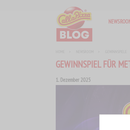
Sammelort für das Call a Pizza Franchise
Call a Pizza BLOG
NEWSROO
HOME
>
NEWSROOM
>
GEWINNSPIELE
GEWINNSPIEL FÜR ME
1. Dezember 2025