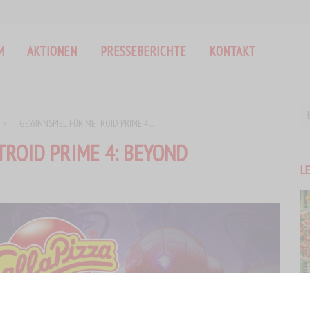
M
AKTIONEN
PRESSEBERICHTE
KONTAKT
>
GEWINNSPIEL FÜR METROID PRIME 4:...
TROID PRIME 4: BEYOND
L